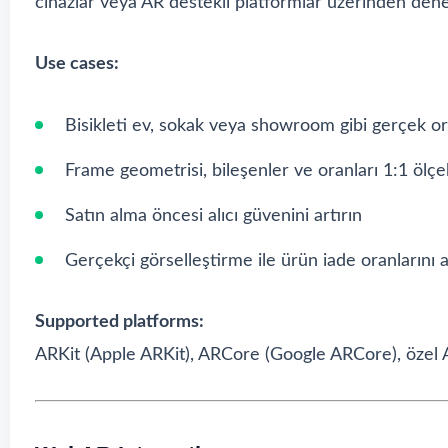
cihazlar veya AR destekli platformlar üzerinden dene
Use cases:
Bisikleti ev, sokak veya showroom gibi gerçek or
Frame geometrisi, bileşenler ve oranları 1:1 ölçe
Satın alma öncesi alıcı güvenini artırın
Gerçekçi görselleştirme ile ürün iade oranlarını a
Supported platforms:
ARKit (
Apple ARKit
), ARCore (
Google ARCore
), özel