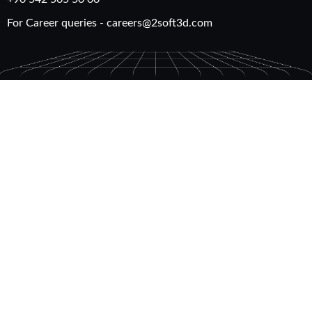
For Career queries -
careers@2soft3d.com