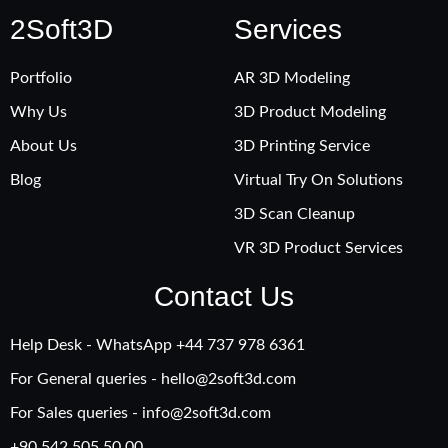
2Soft3D
Services
Portfolio
AR 3D Modeling
Why Us
3D Product Modeling
About Us
3D Printing Service
Blog
Virtual Try On Solutions
3D Scan Cleanup
VR 3D Product Services
Contact Us
Help Desk - WhatsApp +‪44 737 978 6361
For General queries -
hello@2soft3d.com
For Sales queries -
info@2soft3d.com
+90 542 505 50 00